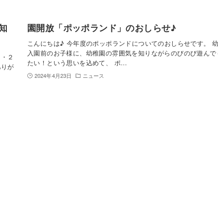
知
園開放「ポッポランド」のおしらせ♪
こんにちは♪ 今年度のポッポランドについてのおしらせです。 
入園前のお子様に、幼稚園の雰囲気を知りながらのびのび遊んで
）・２
たい！という思いを込めて、 ポ…
ありが
2024年4月23日
ニュース