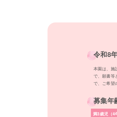
令和8
本園は、施
で、願書等
で、ご希望
募集年
満3歳児（4