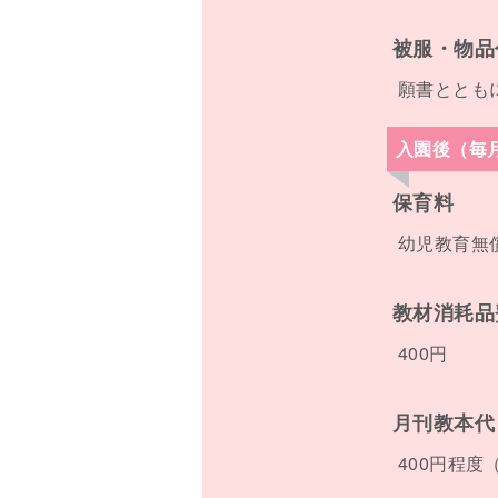
被服・物品
願書ととも
入園後（毎
保育料
幼児教育無
教材消耗品
400円
月刊教本代
400円程