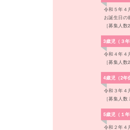
令和５年４
お誕生日の
［募集人数
3歳児（３
令和４年４
［募集人数
4歳児（2年
令和３年４
［募集人数
5歳児（１
令和２年４