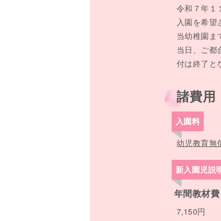
令和７年１
入園を希望
当幼稚園ま
当日、ご都
付は終了と
諸費用
入園料
幼児教育無
新入園児説
年間教材費
7,150円