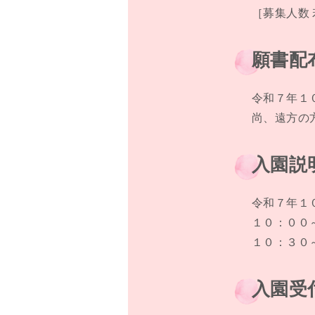
［募集人数
願書配
令和７年１０
尚、遠方の
入園説
令和７年１
１０：００
１０：３０
入園受